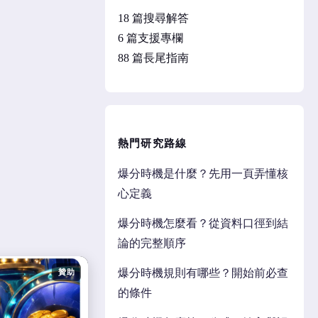
18 篇搜尋解答
6 篇支援專欄
88 篇長尾指南
熱門研究路線
爆分時機是什麼？先用一頁弄懂核
心定義
爆分時機怎麼看？從資料口徑到結
論的完整順序
爆分時機規則有哪些？開始前必查
贊助
的條件