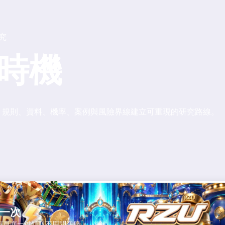
研究
時機
、規則、資料、機率、案例與風險界線建立可重現的研究路線。
的
一次
惠頁面一鍵領取不用問客服。