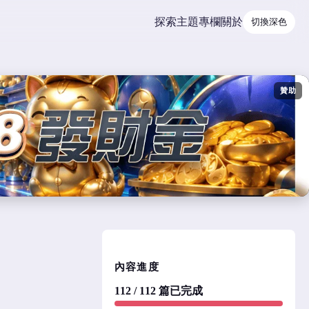
探索
主題
專欄
關於
切換深色
贊助
內容進度
112 / 112 篇已完成