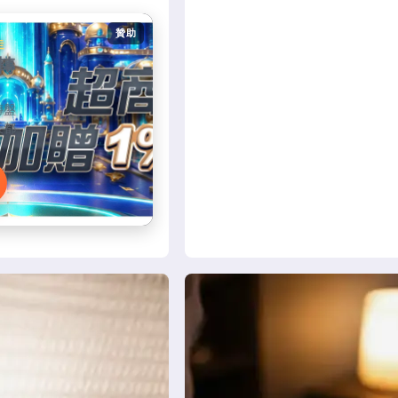
贊助
走
轉
轉盤
天都