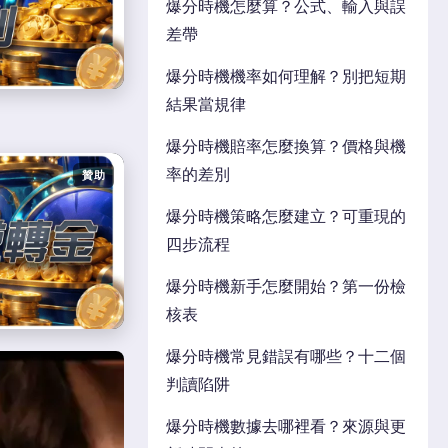
爆分時機怎麼算？公式、輸入與誤
差帶
爆分時機機率如何理解？別把短期
結果當規律
爆分時機賠率怎麼換算？價格與機
率的差別
贊助
爆分時機策略怎麼建立？可重現的
四步流程
爆分時機新手怎麼開始？第一份檢
核表
爆分時機常見錯誤有哪些？十二個
判讀陷阱
爆分時機數據去哪裡看？來源與更