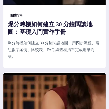
進階指南
爆分時機如何建立 30 分鐘閱讀地
圖：基礎入門實作手冊
爆分時機如何建立 30 分鐘閱讀地圖，用四步流程、兩
組數字案例、比較表、FAQ 與查核清單完成進階判
讀。