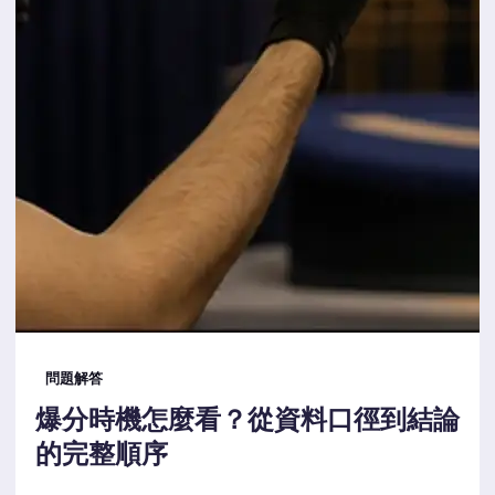
問題解答
爆分時機怎麼看？從資料口徑到結論
的完整順序