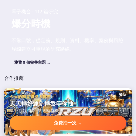
電子機台 · 112 篇研究
爆分時機
不靠口號，從定義、規則、資料、機率、案例與風險
界線建立可重現的研究路線。
瀏覽 8 個完整主題 →
合作推薦
贊助
今天的轉盤還沒人轉走
天天轉好運，轉盤等你抽
單筆存款 3000 就送轉盤機會，最高 2888 每天都能中。
免費抽一次 →