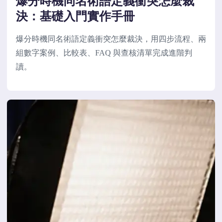
爆分時機同名術語定義衝突怎麼裁
決：基礎入門實作手冊
爆分時機同名術語定義衝突怎麼裁決，用四步流程、兩
組數字案例、比較表、FAQ 與查核清單完成進階判
讀。