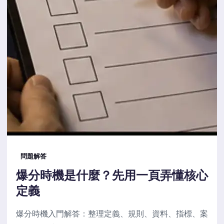
問題解答
爆分時機是什麼？先用一頁弄懂核心
定義
爆分時機入門解答：整理定義、規則、資料、指標、案