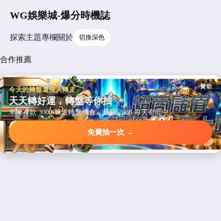
WG娛樂城-爆分時機誌
探索
主題
專欄
關於
切換深色
合作推薦
贊助
今天的轉盤還沒人轉走
天天轉好運，轉盤等你抽
單筆存款 3000 就送轉盤機會，最高 2888 每天都能中。
免費抽一次 →