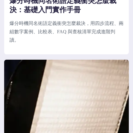
爆分時機同名術語定義衝突怎麼裁
決：基礎入門實作手冊
爆分時機同名術語定義衝突怎麼裁決，用四步流程、兩
組數字案例、比較表、FAQ 與查核清單完成進階判
讀。