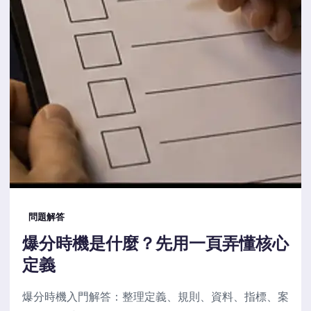
問題解答
爆分時機是什麼？先用一頁弄懂核心
定義
爆分時機入門解答：整理定義、規則、資料、指標、案