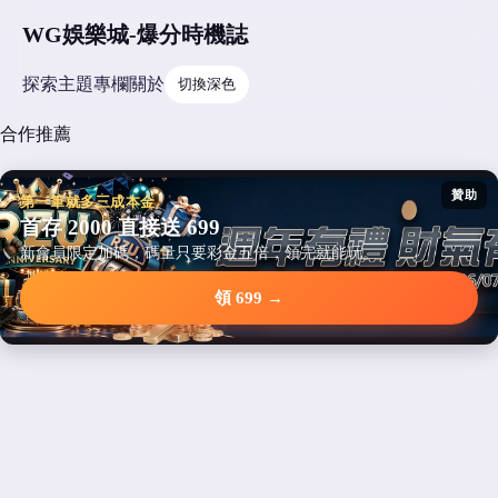
WG娛樂城-爆分時機誌
探索
主題
專欄
關於
切換深色
合作推薦
贊助
第一筆就多三成本金
首存 2000 直接送 699
新會員限定加碼，碼量只要彩金五倍，領完就能玩。
領 699 →