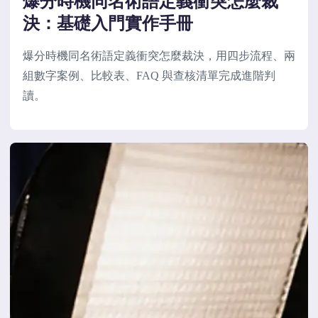
爆分時機同名術語定義衝突怎麼裁
決：基礎入門實作手冊
爆分時機同名術語定義衝突怎麼裁決，用四步流程、兩
組數字案例、比較表、FAQ 與查核清單完成進階判
讀。