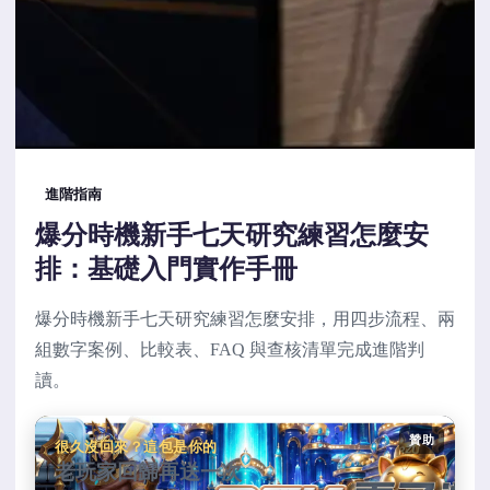
進階指南
爆分時機新手七天研究練習怎麼安
排：基礎入門實作手冊
爆分時機新手七天研究練習怎麼安排，用四步流程、兩
組數字案例、比較表、FAQ 與查核清單完成進階判
讀。
贊助
很久沒回來？這包是你的
老玩家回歸再送一次