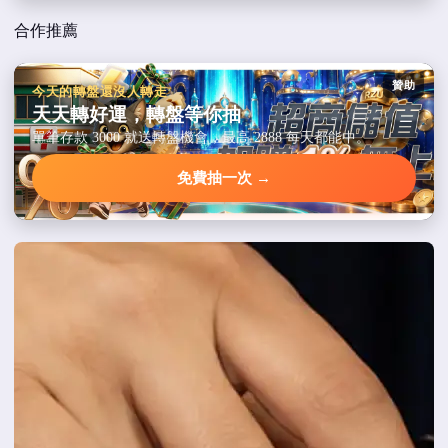
合作推薦
贊助
今天的轉盤還沒人轉走
天天轉好運，轉盤等你抽
單筆存款 3000 就送轉盤機會，最高 2888 每天都能中。
免費抽一次 →