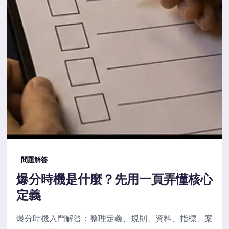
問題解答
爆分時機是什麼？先用一頁弄懂核心
定義
爆分時機入門解答：整理定義、規則、資料、指標、案