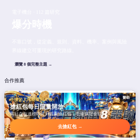
電子機台 · 112 篇研究
爆分時機
不靠口號，從定義、規則、資料、機率、案例與風險
界線建立可重現的研究路線。
瀏覽 8 個完整主題 →
合作推薦
贊助
手慢的人只能看別人領
搶紅包每日限量開放
當日存款達標即可到首頁搶紅包，手速決定金額。
去搶紅包 →