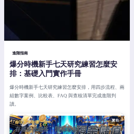
進階指南
爆分時機新手七天研究練習怎麼安
排：基礎入門實作手冊
爆分時機新手七天研究練習怎麼安排，用四步流程、兩
組數字案例、比較表、FAQ 與查核清單完成進階判
讀。
贊助
你現在卡在哪一階？
存越多送越多，階梯彩金