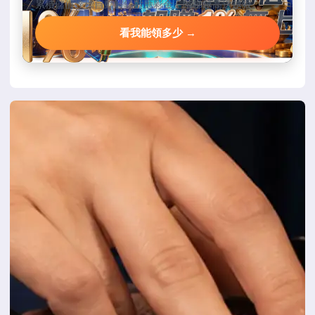
累積儲值達標自動解鎖對應彩金，階梯越高送越狠。
看我能領多少 →