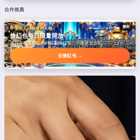
合作推薦
贊助
手慢的人只能看別人領
搶紅包每日限量開放
當日存款達標即可到首頁搶紅包，手速決定金額。
去搶紅包 →