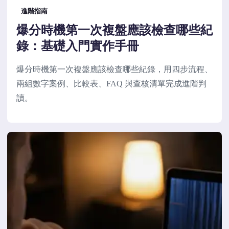
進階指南
爆分時機第一次複盤應該檢查哪些紀
錄：基礎入門實作手冊
爆分時機第一次複盤應該檢查哪些紀錄，用四步流程、
兩組數字案例、比較表、FAQ 與查核清單完成進階判
讀。