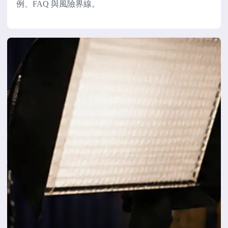
例、FAQ 與風險界線。