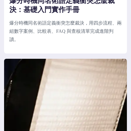
爆分時機同名術語定義衝突怎麼裁
決：基礎入門實作手冊
爆分時機同名術語定義衝突怎麼裁決，用四步流程、兩
組數字案例、比較表、FAQ 與查核清單完成進階判
讀。