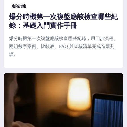
進階指南
爆分時機第一次複盤應該檢查哪些紀
錄：基礎入門實作手冊
爆分時機第一次複盤應該檢查哪些紀錄，用四步流程、
兩組數字案例、比較表、FAQ 與查核清單完成進階判
讀。