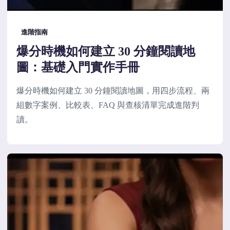
進階指南
爆分時機如何建立 30 分鐘閱讀地
圖：基礎入門實作手冊
爆分時機如何建立 30 分鐘閱讀地圖，用四步流程、兩
組數字案例、比較表、FAQ 與查核清單完成進階判
讀。