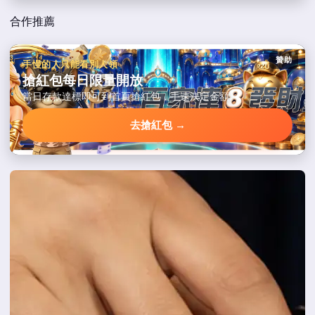
合作推薦
贊助
手慢的人只能看別人領
搶紅包每日限量開放
當日存款達標即可到首頁搶紅包，手速決定金額。
去搶紅包 →