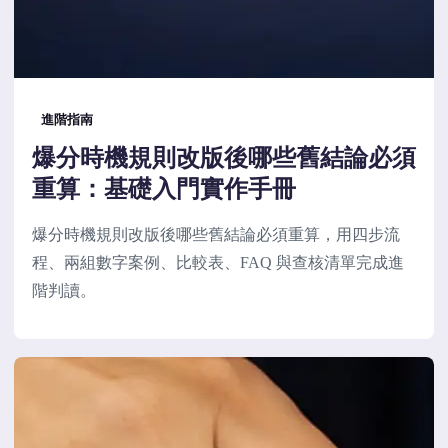
進階指南
爆分時機規則改版後哪些舊結論必須
重算：基礎入門實作手冊
爆分時機規則改版後哪些舊結論必須重算，用四步流
程、兩組數字案例、比較表、FAQ 與查核清單完成進
階判讀。