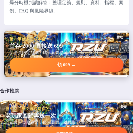
爆分時機判讀解答：整理定義、規則、資料、指標、案
例、FAQ 與風險界線。
贊助
第一筆就多三成本金
首存 2000 直接送 699
新會員限定加碼，碼量只要彩金五倍，領完就能玩。
領 699 →
合作推薦
贊助
很久沒回來？這包是你的
老玩家回歸再送一次
回鍋會員專屬彩金，優惠頁面一鍵領取不用問客服。