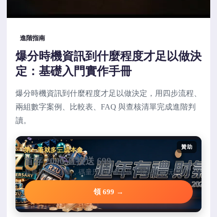
進階指南
爆分時機資訊到什麼程度才足以做決
定：基礎入門實作手冊
爆分時機資訊到什麼程度才足以做決定，用四步流程、
兩組數字案例、比較表、FAQ 與查核清單完成進階判
讀。
贊助
第一筆就多三成本金
首存 2000 直接送 699
新會員限定加碼，碼量只要彩金五倍，領完就能玩。
領 699 →