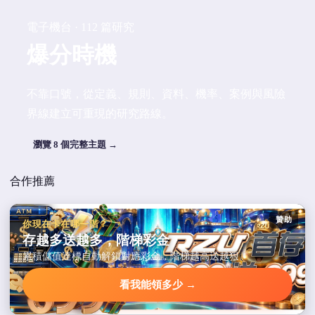
電子機台 · 112 篇研究
爆分時機
不靠口號，從定義、規則、資料、機率、案例與風險
界線建立可重現的研究路線。
瀏覽 8 個完整主題 →
合作推薦
贊助
你現在卡在哪一階？
存越多送越多，階梯彩金
累積儲值達標自動解鎖對應彩金，階梯越高送越狠。
看我能領多少 →