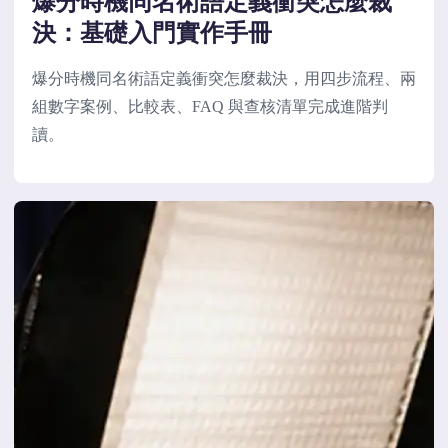
爆分時機同名術語定義衝突怎麼裁
決：基礎入門實作手冊
爆分時機同名術語定義衝突怎麼裁決，用四步流程、兩
組數字案例、比較表、FAQ 與查核清單完成進階判
讀。