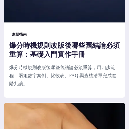
進階指南
爆分時機規則改版後哪些舊結論必須
重算：基礎入門實作手冊
爆分時機規則改版後哪些舊結論必須重算，用四步流
程、兩組數字案例、比較表、FAQ 與查核清單完成進
階判讀。