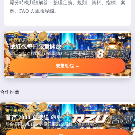
爆分時機判讀解答：整理定義、規則、資料、指標、案
例、FAQ 與風險界線。
贊助
手慢的人只能看別人領
搶紅包每日限量開放
當日存款達標即可到首頁搶紅包，手速決定金額。
去搶紅包 →
合作推薦
贊助
第一筆就多三成本金
首存 2000 直接送 699
新會員限定加碼，碼量只要彩金五倍，領完就能玩。