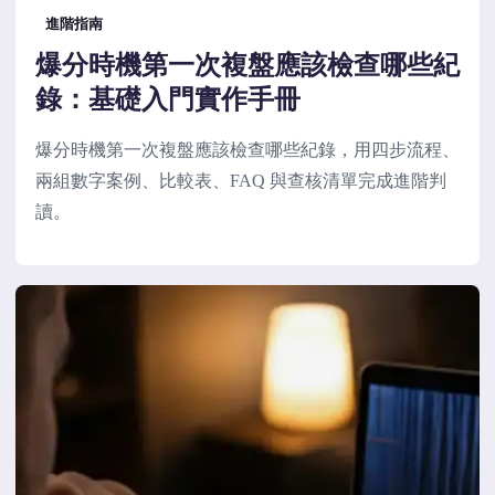
進階指南
爆分時機第一次複盤應該檢查哪些紀
錄：基礎入門實作手冊
爆分時機第一次複盤應該檢查哪些紀錄，用四步流程、
兩組數字案例、比較表、FAQ 與查核清單完成進階判
讀。