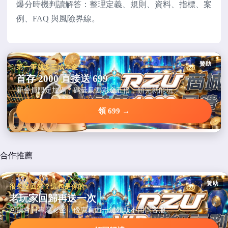
爆分時機判讀解答：整理定義、規則、資料、指標、案
例、FAQ 與風險界線。
贊助
第一筆就多三成本金
首存 2000 直接送 699
新會員限定加碼，碼量只要彩金五倍，領完就能玩。
領 699 →
合作推薦
贊助
很久沒回來？這包是你的
老玩家回歸再送一次
回鍋會員專屬彩金，優惠頁面一鍵領取不用問客服。