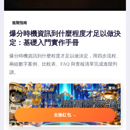
進階指南
爆分時機資訊到什麼程度才足以做決
定：基礎入門實作手冊
爆分時機資訊到什麼程度才足以做決定，用四步流程、
兩組數字案例、比較表、FAQ 與查核清單完成進階判
讀。
贊助
手慢的人只能看別人領
搶紅包每日限量開放
當日存款達標即可到首頁搶紅包，手速決定金額。
去搶紅包 →