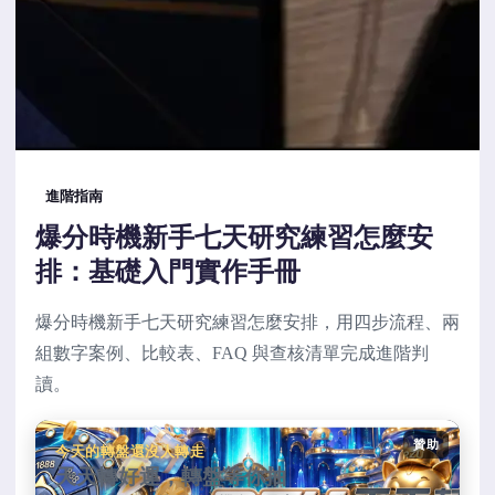
進階指南
爆分時機新手七天研究練習怎麼安
排：基礎入門實作手冊
爆分時機新手七天研究練習怎麼安排，用四步流程、兩
組數字案例、比較表、FAQ 與查核清單完成進階判
讀。
贊助
今天的轉盤還沒人轉走
天天轉好運，轉盤等你抽