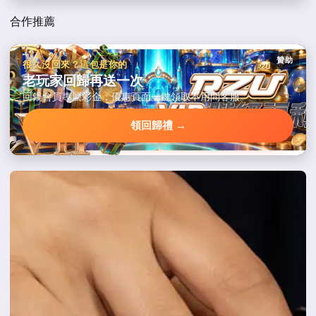
合作推薦
贊助
很久沒回來？這包是你的
老玩家回歸再送一次
回鍋會員專屬彩金，優惠頁面一鍵領取不用問客服。
領回歸禮 →