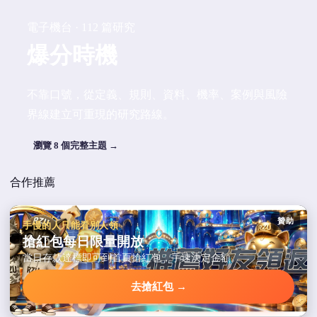
電子機台 · 112 篇研究
爆分時機
不靠口號，從定義、規則、資料、機率、案例與風險
界線建立可重現的研究路線。
瀏覽 8 個完整主題 →
合作推薦
贊助
手慢的人只能看別人領
搶紅包每日限量開放
當日存款達標即可到首頁搶紅包，手速決定金額。
去搶紅包 →