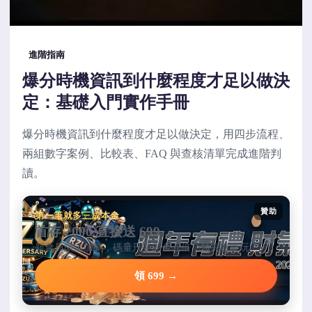
進階指南
爆分時機資訊到什麼程度才足以做決
定：基礎入門實作手冊
爆分時機資訊到什麼程度才足以做決定，用四步流程、
兩組數字案例、比較表、FAQ 與查核清單完成進階判
讀。
贊助
第一筆就多三成本金
首存 2000 直接送 699
新會員限定加碼，碼量只要彩金五倍，領完就能玩。
領 699 →