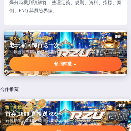
爆分時機判讀解答：整理定義、規則、資料、指標、案
例、FAQ 與風險界線。
贊助
很久沒回來？這包是你的
老玩家回歸再送一次
回鍋會員專屬彩金，優惠頁面一鍵領取不用問客服。
領回歸禮 →
合作推薦
贊助
第一筆就多三成本金
首存 2000 直接送 699
新會員限定加碼，碼量只要彩金五倍，領完就能玩。