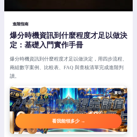
進階指南
爆分時機資訊到什麼程度才足以做決
定：基礎入門實作手冊
爆分時機資訊到什麼程度才足以做決定，用四步流程、
兩組數字案例、比較表、FAQ 與查核清單完成進階判
讀。
贊助
你現在卡在哪一階？
存越多送越多，階梯彩金
累積儲值達標自動解鎖對應彩金，階梯越高送越狠。
看我能領多少 →