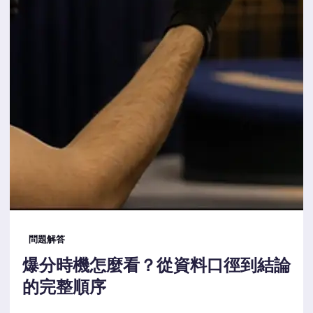
問題解答
爆分時機怎麼看？從資料口徑到結論
的完整順序