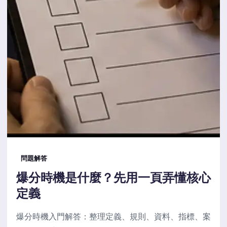
問題解答
爆分時機是什麼？先用一頁弄懂核心
定義
爆分時機入門解答：整理定義、規則、資料、指標、案