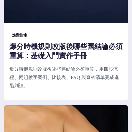
進階指南
爆分時機規則改版後哪些舊結論必須
重算：基礎入門實作手冊
爆分時機規則改版後哪些舊結論必須重算，用四步流
程、兩組數字案例、比較表、FAQ 與查核清單完成進
階判讀。