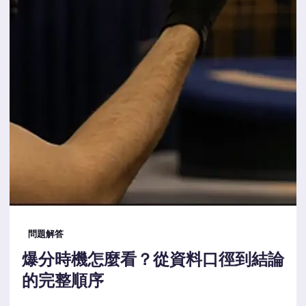
問題解答
爆分時機怎麼看？從資料口徑到結論
的完整順序