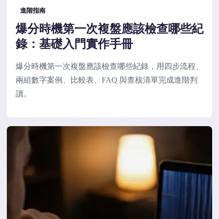
進階指南
爆分時機第一次複盤應該檢查哪些紀
錄：基礎入門實作手冊
爆分時機第一次複盤應該檢查哪些紀錄，用四步流程、
兩組數字案例、比較表、FAQ 與查核清單完成進階判
讀。