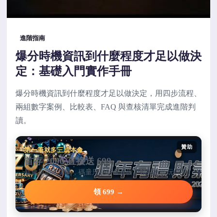
進階指南
爆分時機資訊到什麼程度才足以做決
定：基礎入門實作手冊
爆分時機資訊到什麼程度才足以做決定，用四步流程、
兩組數字案例、比較表、FAQ 與查核清單完成進階判
讀。
贊助
第一筆就多三成本金
首存 2000 直接送 699
新會員限定加碼，碼量只要彩金五倍，領完就能玩。
領 699 →