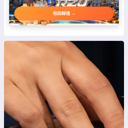
回鍋會員專屬彩金，優惠頁面一鍵領取不用問客服。
領回歸禮 →