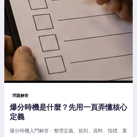
問題解答
爆分時機是什麼？先用一頁弄懂核心
定義
爆分時機入門解答：整理定義、規則、資料、指標、案