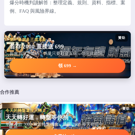
爆分時機判讀解答：整理定義、規則、資料、指標、案
例、FAQ 與風險界線。
贊助
第一筆就多三成本金
首存 2000 直接送 699
新會員限定加碼，碼量只要彩金五倍，領完就能玩。
領 699 →
合作推薦
贊助
今天的轉盤還沒人轉走
天天轉好運，轉盤等你抽
單筆存款 3000 就送轉盤機會，最高 2888 每天都能中。