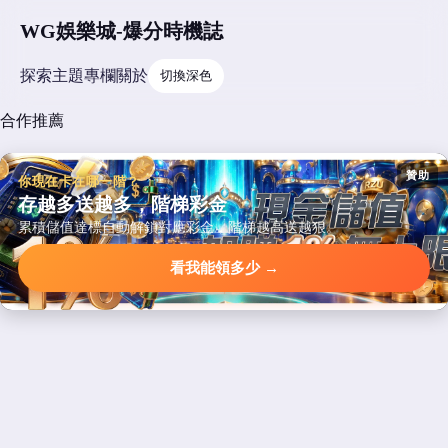
WG娛樂城-爆分時機誌
探索
主題
專欄
關於
切換深色
合作推薦
贊助
你現在卡在哪一階？
存越多送越多，階梯彩金
累積儲值達標自動解鎖對應彩金，階梯越高送越狠。
看我能領多少 →