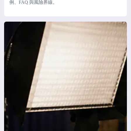
例、FAQ 與風險界線。