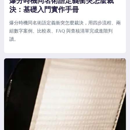
爆分時機同名術語定義衝突怎麼裁
決：基礎入門實作手冊
爆分時機同名術語定義衝突怎麼裁決，用四步流程、兩
組數字案例、比較表、FAQ 與查核清單完成進階判
讀。