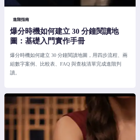
進階指南
爆分時機如何建立 30 分鐘閱讀地
圖：基礎入門實作手冊
爆分時機如何建立 30 分鐘閱讀地圖，用四步流程、兩
組數字案例、比較表、FAQ 與查核清單完成進階判
讀。