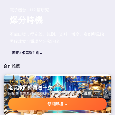
電子機台 · 112 篇研究
爆分時機
不靠口號，從定義、規則、資料、機率、案例與風險
界線建立可重現的研究路線。
瀏覽 8 個完整主題 →
合作推薦
贊助
很久沒回來？這包是你的
老玩家回歸再送一次
回鍋會員專屬彩金，優惠頁面一鍵領取不用問客服。
領回歸禮 →