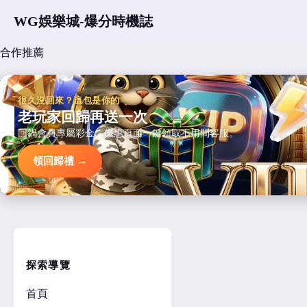
WG娛樂城-爆分時機誌
合作推薦
很久沒回來？這包是你的
老玩家回歸再送一次
回鍋會員專屬彩金，優惠頁面一鍵領取不用問客服。
領回歸禮 →
探索導覽
首頁