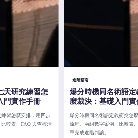
進階指南
七天研究練習怎
爆分時機同名術語定
入門實作手冊
麼裁決：基礎入門實
究練習怎麼安排，用四步
爆分時機同名術語定義衝突怎
比較表、FAQ 與查核清
流程、兩組數字案例、比較表、F
單完成進階判讀。