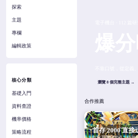
探索
主題
電子機台 · 112 篇
專欄
爆分
編輯政策
不靠口號，從定義
核心分類
瀏覽 8 個完整主題 →
基礎入門
合作推薦
資料查證
機率價格
第一筆就多三成本金
首存 2000 直接送
策略流程
新會員限定加碼，碼量