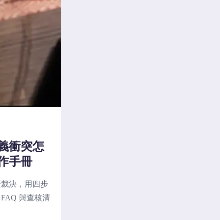
義衝突怎
作手冊
麼裁決，用四步
AQ 與查核清