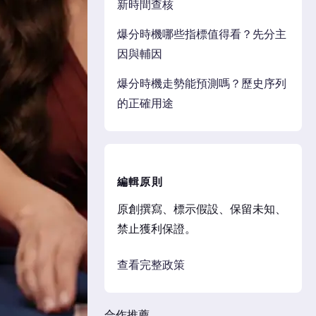
新時間查核
爆分時機哪些指標值得看？先分主
因與輔因
爆分時機走勢能預測嗎？歷史序列
的正確用途
編輯原則
原創撰寫、標示假設、保留未知、
禁止獲利保證。
查看完整政策
合作推薦