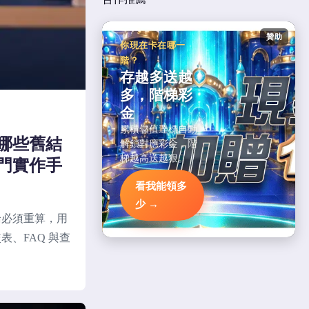
贊助
你現在卡在哪一
階？
存越多送越
多，階梯彩
金
累積儲值達標自動
哪些舊結
解鎖對應彩金，階
梯越高送越狠。
門實作手
看我能領多
少 →
論必須重算，用
、FAQ 與查