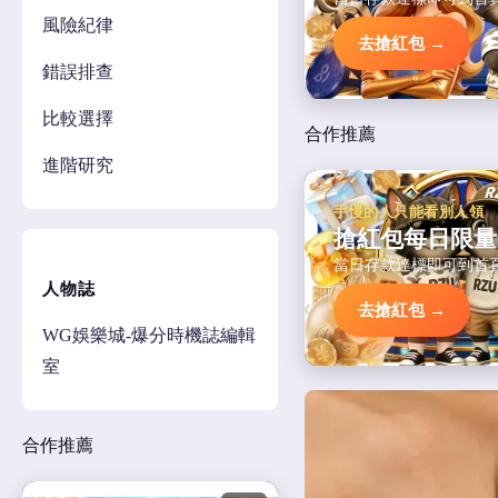
風險紀律
去搶紅包 →
錯誤排查
比較選擇
合作推薦
進階研究
手慢的人只能看別人領
搶紅包每日限量
當日存款達標即可到首
人物誌
去搶紅包 →
WG娛樂城-爆分時機誌編輯
室
合作推薦