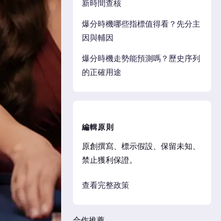
新時間查核
爆分時機哪些指標值得看？先分主
因與輔因
爆分時機走勢能預測嗎？歷史序列
的正確用途
編輯原則
原創撰寫、標示假設、保留未知、
禁止獲利保證。
查看完整政策
合作推薦