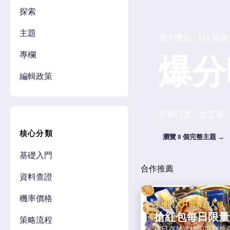
探索
主題
電子機台 · 112 篇
專欄
爆分
編輯政策
不靠口號，從定義
核心分類
瀏覽 8 個完整主題 →
基礎入門
合作推薦
資料查證
機率價格
手慢的人只能看別人領
搶紅包每日限量
策略流程
當日存款達標即可到首