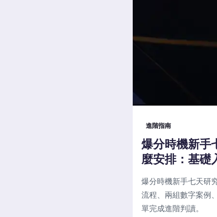
進階指南
爆分時機新手
麼安排：基礎
爆分時機新手七天研
流程、兩組數字案例、
單完成進階判讀。