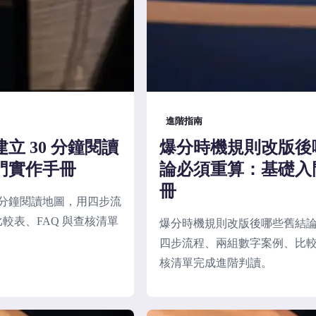
進階指南
立 30 分鐘閱讀
爆分時機規則改版後
門實作手冊
論必須重算：基礎入
冊
0 分鐘閱讀地圖，用四步流
較表、FAQ 與查核清單
爆分時機規則改版後哪些舊結
四步流程、兩組數字案例、比較表
核清單完成進階判讀。