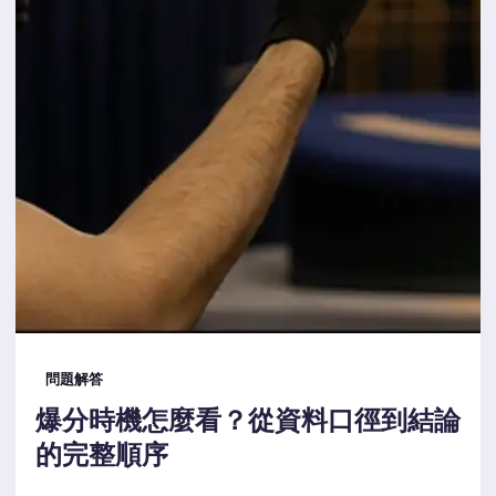
問題解答
爆分時機怎麼看？從資料口徑到結論
的完整順序