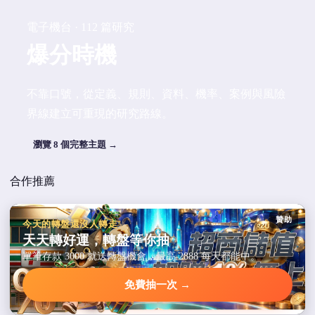
電子機台 · 112 篇研究
爆分時機
不靠口號，從定義、規則、資料、機率、案例與風險
界線建立可重現的研究路線。
瀏覽 8 個完整主題 →
合作推薦
贊助
今天的轉盤還沒人轉走
天天轉好運，轉盤等你抽
單筆存款 3000 就送轉盤機會，最高 2888 每天都能中。
免費抽一次 →