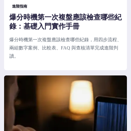
進階指南
爆分時機第一次複盤應該檢查哪些紀
錄：基礎入門實作手冊
爆分時機第一次複盤應該檢查哪些紀錄，用四步流程、
兩組數字案例、比較表、FAQ 與查核清單完成進階判
讀。