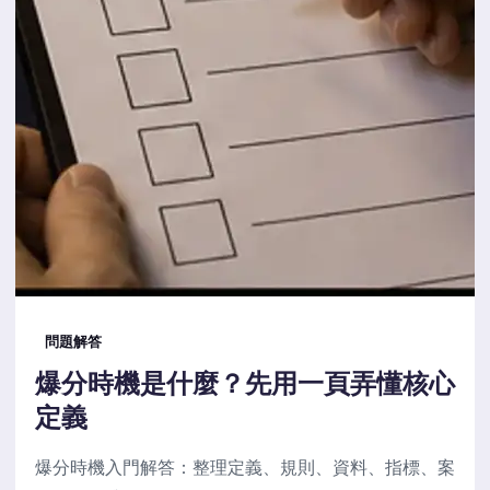
問題解答
爆分時機是什麼？先用一頁弄懂核心
定義
爆分時機入門解答：整理定義、規則、資料、指標、案