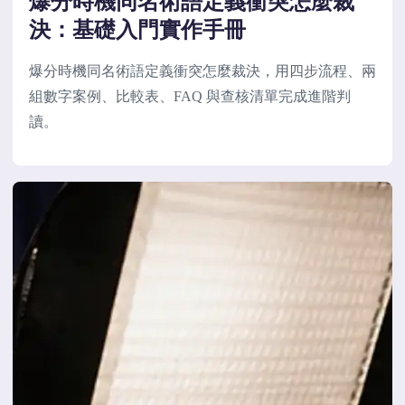
爆分時機同名術語定義衝突怎麼裁
決：基礎入門實作手冊
爆分時機同名術語定義衝突怎麼裁決，用四步流程、兩
組數字案例、比較表、FAQ 與查核清單完成進階判
讀。