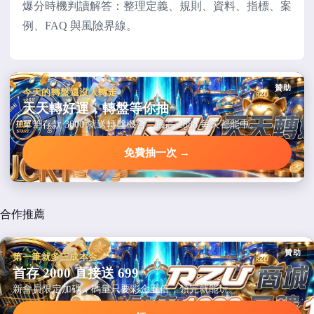
爆分時機判讀解答：整理定義、規則、資料、指標、案
例、FAQ 與風險界線。
贊助
今天的轉盤還沒人轉走
天天轉好運，轉盤等你抽
單筆存款 3000 就送轉盤機會，最高 2888 每天都能中。
免費抽一次 →
合作推薦
贊助
第一筆就多三成本金
首存 2000 直接送 699
新會員限定加碼，碼量只要彩金五倍，領完就能玩。