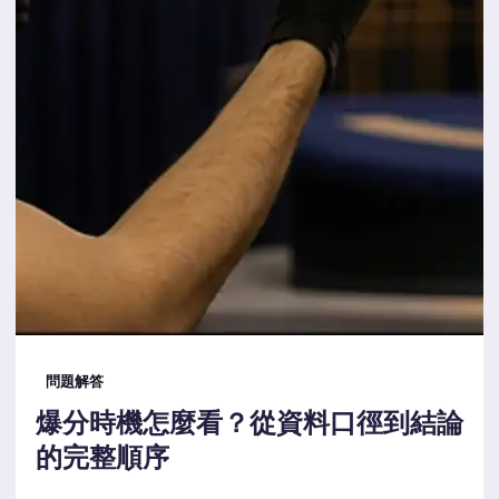
問題解答
爆分時機怎麼看？從資料口徑到結論
的完整順序