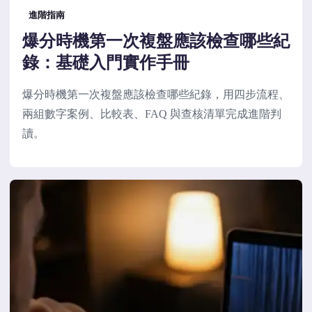
進階指南
爆分時機第一次複盤應該檢查哪些紀
錄：基礎入門實作手冊
爆分時機第一次複盤應該檢查哪些紀錄，用四步流程、
兩組數字案例、比較表、FAQ 與查核清單完成進階判
讀。