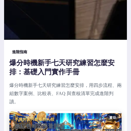
進階指南
爆分時機新手七天研究練習怎麼安
排：基礎入門實作手冊
爆分時機新手七天研究練習怎麼安排，用四步流程、兩
組數字案例、比較表、FAQ 與查核清單完成進階判
讀。
贊助
手慢的人只能看別人領
搶紅包每日限量開放