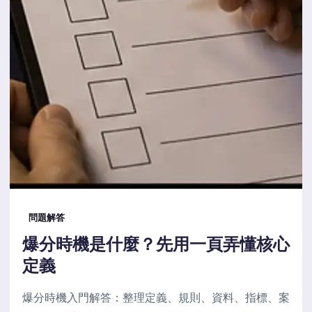
問題解答
爆分時機是什麼？先用一頁弄懂核心
定義
爆分時機入門解答：整理定義、規則、資料、指標、案