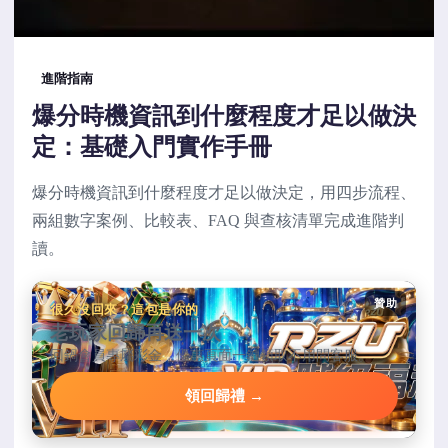
進階指南
爆分時機資訊到什麼程度才足以做決
定：基礎入門實作手冊
爆分時機資訊到什麼程度才足以做決定，用四步流程、
兩組數字案例、比較表、FAQ 與查核清單完成進階判
讀。
贊助
很久沒回來？這包是你的
老玩家回歸再送一次
回鍋會員專屬彩金，優惠頁面一鍵領取不用問客服。
領回歸禮 →