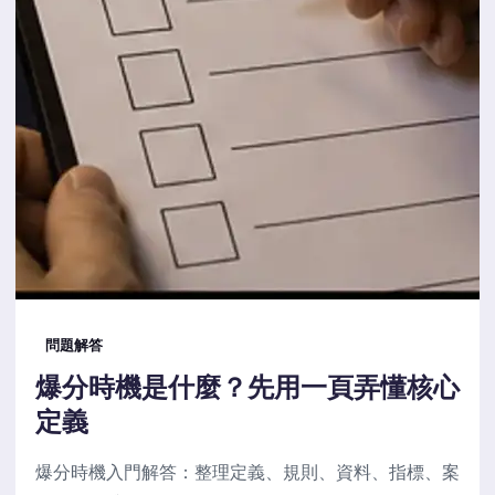
問題解答
爆分時機是什麼？先用一頁弄懂核心
定義
爆分時機入門解答：整理定義、規則、資料、指標、案