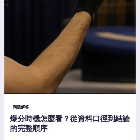
問題解答
爆分時機怎麼看？從資料口徑到結論
的完整順序