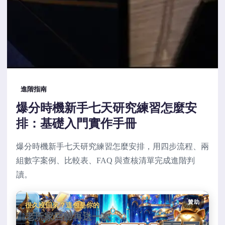
進階指南
爆分時機新手七天研究練習怎麼安
排：基礎入門實作手冊
爆分時機新手七天研究練習怎麼安排，用四步流程、兩
組數字案例、比較表、FAQ 與查核清單完成進階判
讀。
贊助
很久沒回來？這包是你的
老玩家回歸再送一次