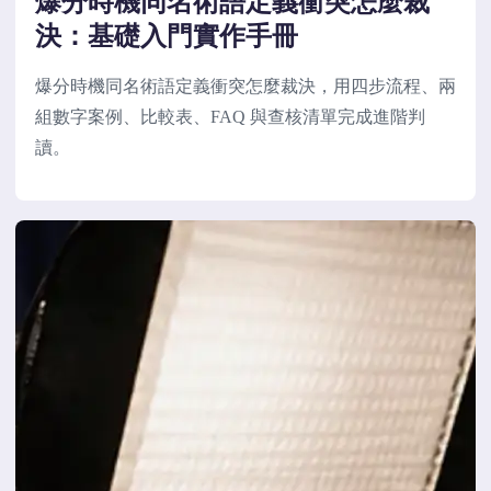
爆分時機同名術語定義衝突怎麼裁
決：基礎入門實作手冊
爆分時機同名術語定義衝突怎麼裁決，用四步流程、兩
組數字案例、比較表、FAQ 與查核清單完成進階判
讀。