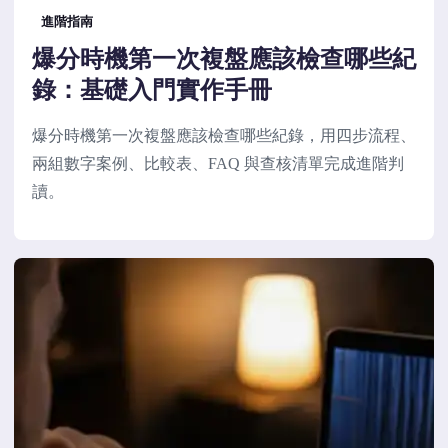
進階指南
爆分時機第一次複盤應該檢查哪些紀
錄：基礎入門實作手冊
爆分時機第一次複盤應該檢查哪些紀錄，用四步流程、
兩組數字案例、比較表、FAQ 與查核清單完成進階判
讀。