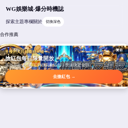
WG娛樂城-爆分時機誌
探索
主題
專欄
關於
切換深色
合作推薦
贊助
手慢的人只能看別人領
搶紅包每日限量開放
當日存款達標即可到首頁搶紅包，手速決定金額。
去搶紅包 →