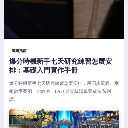
進階指南
爆分時機新手七天研究練習怎麼安
排：基礎入門實作手冊
爆分時機新手七天研究練習怎麼安排，用四步流程、兩
組數字案例、比較表、FAQ 與查核清單完成進階判
讀。
贊助
今天的轉盤還沒人轉走
天天轉好運，轉盤等你抽