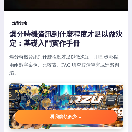
進階指南
爆分時機資訊到什麼程度才足以做決
定：基礎入門實作手冊
爆分時機資訊到什麼程度才足以做決定，用四步流程、
兩組數字案例、比較表、FAQ 與查核清單完成進階判
讀。
贊助
你現在卡在哪一階？
存越多送越多，階梯彩金
累積儲值達標自動解鎖對應彩金，階梯越高送越狠。
看我能領多少 →