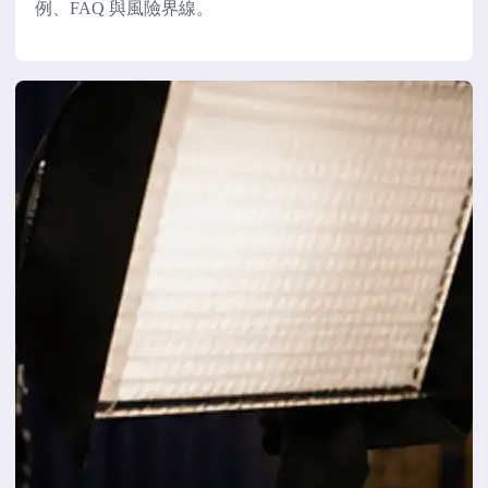
例、FAQ 與風險界線。