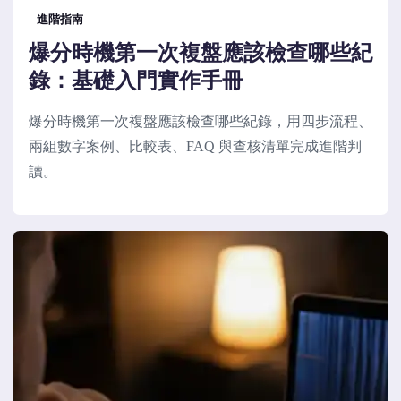
進階指南
爆分時機第一次複盤應該檢查哪些紀
錄：基礎入門實作手冊
爆分時機第一次複盤應該檢查哪些紀錄，用四步流程、
兩組數字案例、比較表、FAQ 與查核清單完成進階判
讀。