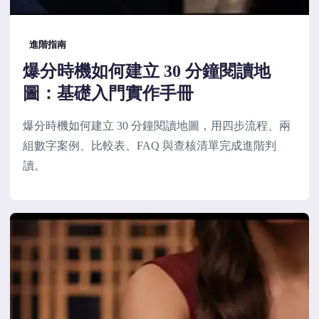
進階指南
爆分時機如何建立 30 分鐘閱讀地
圖：基礎入門實作手冊
爆分時機如何建立 30 分鐘閱讀地圖，用四步流程、兩
組數字案例、比較表、FAQ 與查核清單完成進階判
讀。