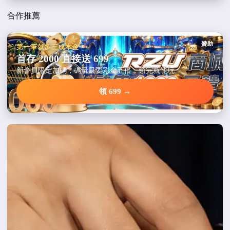
合作推薦
贊助
第一筆就多三成本金
首存 2000 直接送 699
新會員限定加碼，碼量只要彩金五倍，領完就能玩。
領 699 →