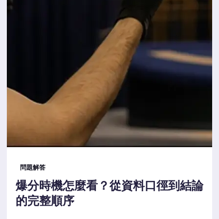
問題解答
爆分時機怎麼看？從資料口徑到結論
的完整順序