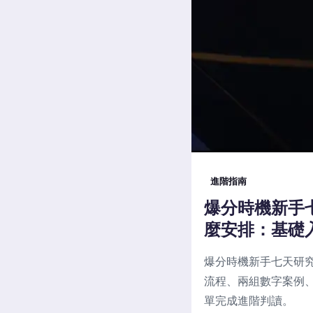
進階指南
爆分時機新手
麼安排：基礎
爆分時機新手七天研
流程、兩組數字案例、
單完成進階判讀。