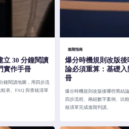
進階指南
立 30 分鐘閱讀
爆分時機規則改版後
門實作手冊
論必須重算：基礎入
冊
0 分鐘閱讀地圖，用四步流
較表、FAQ 與查核清單
爆分時機規則改版後哪些舊結
四步流程、兩組數字案例、比較表
核清單完成進階判讀。