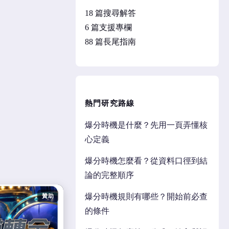
18 篇搜尋解答
6 篇支援專欄
88 篇長尾指南
熱門研究路線
爆分時機是什麼？先用一頁弄懂核
心定義
爆分時機怎麼看？從資料口徑到結
論的完整順序
爆分時機規則有哪些？開始前必查
贊助
的條件