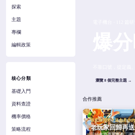
探索
主題
電子機台 · 112 篇
專欄
爆分
編輯政策
不靠口號，從定義
核心分類
瀏覽 8 個完整主題 →
基礎入門
合作推薦
資料查證
機率價格
很久沒回來？這包是你
老玩家回歸再送
策略流程
回鍋會員專屬彩金，優