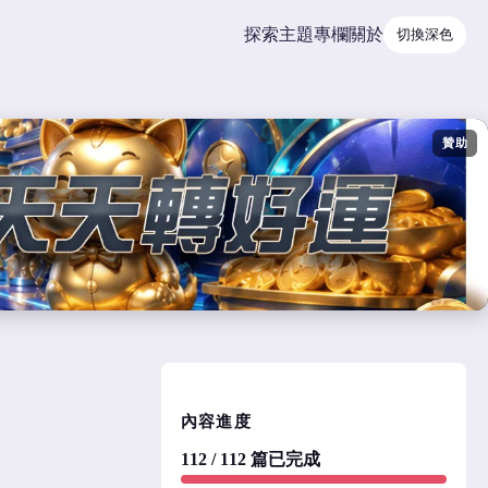
探索
主題
專欄
關於
切換深色
贊助
內容進度
112 / 112 篇已完成