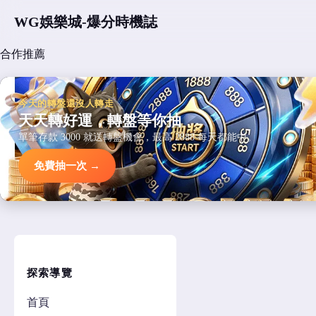
WG娛樂城-爆分時機誌
合作推薦
今天的轉盤還沒人轉走
天天轉好運，轉盤等你抽
單筆存款 3000 就送轉盤機會，最高 2888 每天都能中。
免費抽一次 →
探索導覽
首頁