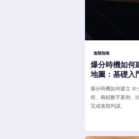
進階指南
爆分時機如何建
地圖：基礎入
爆分時機如何建立 3
程、兩組數字案例、比
完成進階判讀。