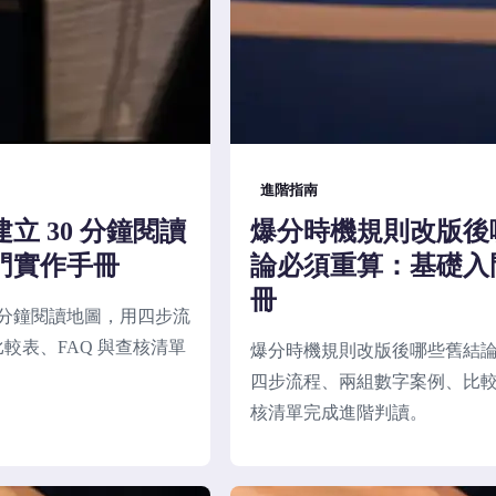
進階指南
立 30 分鐘閱讀
爆分時機規則改版後
門實作手冊
論必須重算：基礎入
冊
0 分鐘閱讀地圖，用四步流
較表、FAQ 與查核清單
爆分時機規則改版後哪些舊結
四步流程、兩組數字案例、比較表
核清單完成進階判讀。