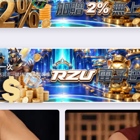
的
一次
惠頁面一鍵領取不用問客服。