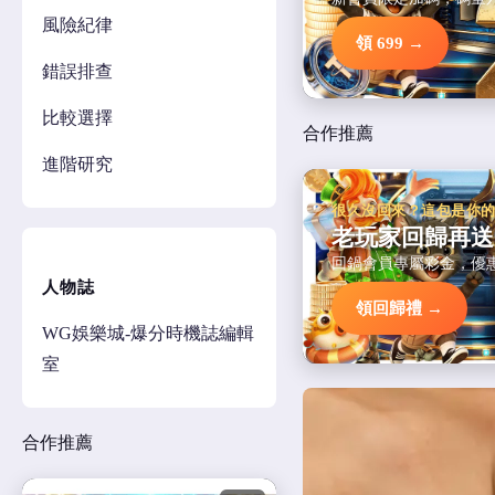
風險紀律
領 699 →
錯誤排查
比較選擇
合作推薦
進階研究
很久沒回來？這包是你
老玩家回歸再送
回鍋會員專屬彩金，優
人物誌
領回歸禮 →
WG娛樂城-爆分時機誌編輯
室
合作推薦