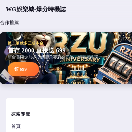
WG娛樂城-爆分時機誌
合作推薦
第一筆就多三成本金
首存 2000 直接送 699
新會員限定加碼，碼量只要彩金五倍，領完就能玩。
領 699 →
探索導覽
首頁