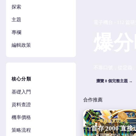
探索
主題
電子機台 · 112 篇
專欄
爆分
編輯政策
不靠口號，從定義
核心分類
瀏覽 8 個完整主題 →
基礎入門
合作推薦
資料查證
機率價格
第一筆就多三成本金
首存 2000 直接送
策略流程
新會員限定加碼，碼量