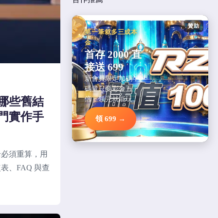
贊助
第一筆就多三成本
金
首存 2000 直
接送 699
新會員限定加碼，
碼量只要彩金五
倍，領完就能玩。
哪些舊結
門實作手
領 699 →
論必須重算，用
、FAQ 與查