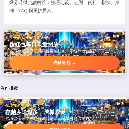
爆分時機判讀解答：整理定義、規則、資料、指標、案
例、FAQ 與風險界線。
贊助
手慢的人只能看別人領
搶紅包每日限量開放
當日存款達標即可到首頁搶紅包，手速決定金額。
去搶紅包 →
合作推薦
贊助
你現在卡在哪一階？
存越多送越多，階梯彩金
累積儲值達標自動解鎖對應彩金，階梯越高送越狠。