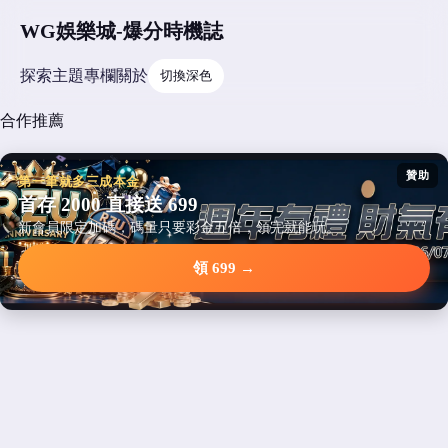
WG娛樂城-爆分時機誌
探索
主題
專欄
關於
切換深色
合作推薦
贊助
第一筆就多三成本金
首存 2000 直接送 699
新會員限定加碼，碼量只要彩金五倍，領完就能玩。
領 699 →