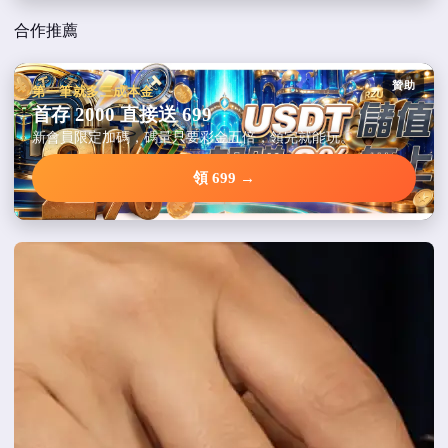
合作推薦
贊助
第一筆就多三成本金
首存 2000 直接送 699
新會員限定加碼，碼量只要彩金五倍，領完就能玩。
領 699 →