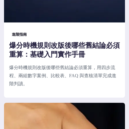
進階指南
爆分時機規則改版後哪些舊結論必須
重算：基礎入門實作手冊
爆分時機規則改版後哪些舊結論必須重算，用四步流
程、兩組數字案例、比較表、FAQ 與查核清單完成進
階判讀。