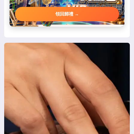
回鍋會員專屬彩金，優惠頁面一鍵領取不用問客服。
領回歸禮 →