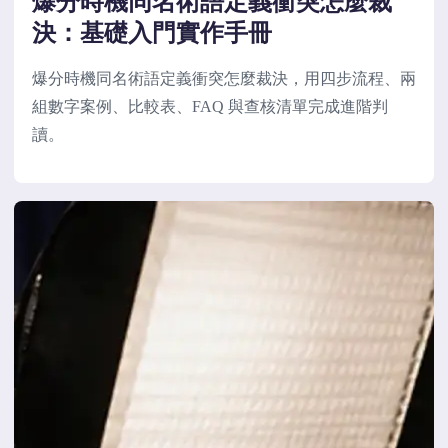
爆分時機同名術語定義衝突怎麼裁
決：基礎入門實作手冊
爆分時機同名術語定義衝突怎麼裁決，用四步流程、兩
組數字案例、比較表、FAQ 與查核清單完成進階判
讀。