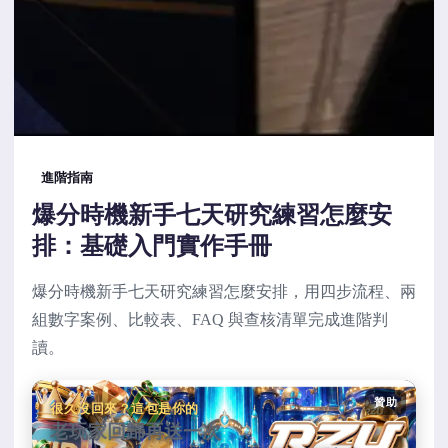
進階指南
爆分時機新手七天研究練習怎麼安
排：基礎入門實作手冊
爆分時機新手七天研究練習怎麼安排，用四步流程、兩
組數字案例、比較表、FAQ 與查核清單完成進階判
讀。
贊助
很久沒回來？這包是你的
老玩家回歸再送一次