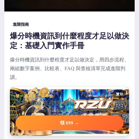
進階指南
爆分時機資訊到什麼程度才足以做決
定：基礎入門實作手冊
爆分時機資訊到什麼程度才足以做決定，用四步流程、
兩組數字案例、比較表、FAQ 與查核清單完成進階判
讀。
贊助
第一筆就多三成本金
首存 2000 直接送 699
新會員限定加碼，碼量只要彩金五倍，領完就能玩。
領 699 →