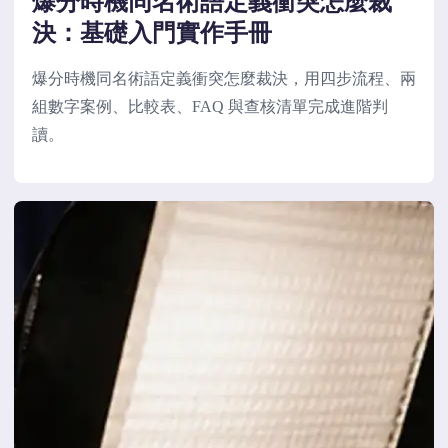
爆分時機同名術語定義衝突怎麼裁
決：基礎入門實作手冊
爆分時機同名術語定義衝突怎麼裁決，用四步流程、兩
組數字案例、比較表、FAQ 與查核清單完成進階判
讀。