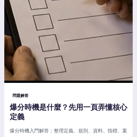
問題解答
爆分時機是什麼？先用一頁弄懂核心
定義
爆分時機入門解答：整理定義、規則、資料、指標、案