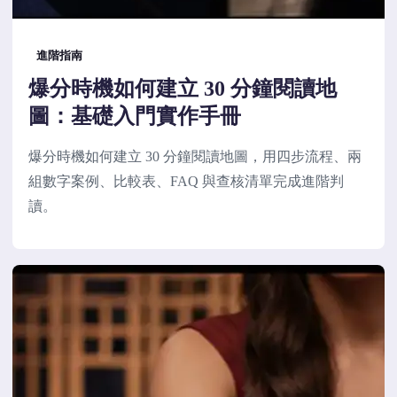
進階指南
爆分時機如何建立 30 分鐘閱讀地
圖：基礎入門實作手冊
爆分時機如何建立 30 分鐘閱讀地圖，用四步流程、兩
組數字案例、比較表、FAQ 與查核清單完成進階判
讀。