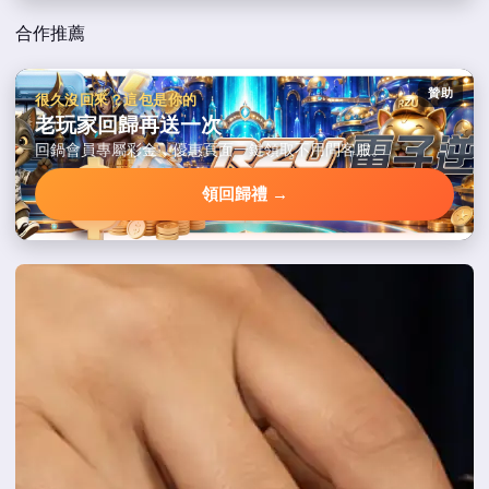
合作推薦
贊助
很久沒回來？這包是你的
老玩家回歸再送一次
回鍋會員專屬彩金，優惠頁面一鍵領取不用問客服。
領回歸禮 →