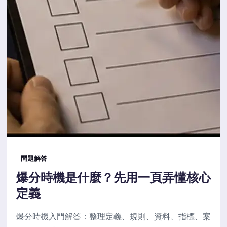
問題解答
爆分時機是什麼？先用一頁弄懂核心
定義
爆分時機入門解答：整理定義、規則、資料、指標、案