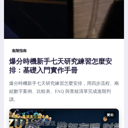
進階指南
爆分時機新手七天研究練習怎麼安
排：基礎入門實作手冊
爆分時機新手七天研究練習怎麼安排，用四步流程、兩
組數字案例、比較表、FAQ 與查核清單完成進階判
讀。
贊助
第一筆就多三成本金
首存 2000 直接送 699