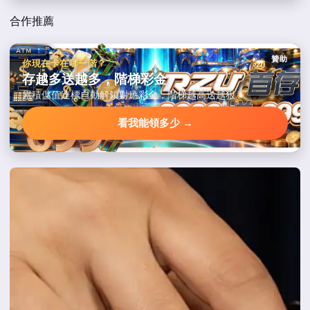
合作推薦
贊助
你現在卡在哪一階？
存越多送越多，階梯彩金
累積儲值達標自動解鎖對應彩金，階梯越高送越狠。
看我能領多少 →