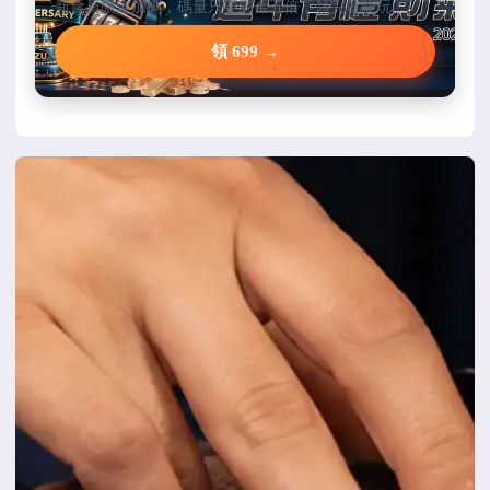
新會員限定加碼，碼量只要彩金五倍，領完就能玩。
領 699 →