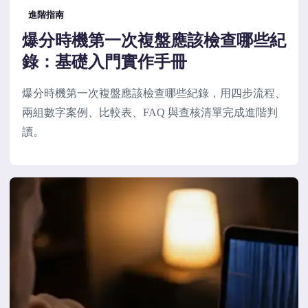
進階指南
爆分時機第一次複盤應該檢查哪些紀
錄：基礎入門實作手冊
爆分時機第一次複盤應該檢查哪些紀錄，用四步流程、
兩組數字案例、比較表、FAQ 與查核清單完成進階判
讀。