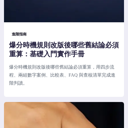
進階指南
爆分時機規則改版後哪些舊結論必須
重算：基礎入門實作手冊
爆分時機規則改版後哪些舊結論必須重算，用四步流
程、兩組數字案例、比較表、FAQ 與查核清單完成進
階判讀。