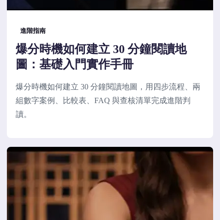
進階指南
爆分時機如何建立 30 分鐘閱讀地
圖：基礎入門實作手冊
爆分時機如何建立 30 分鐘閱讀地圖，用四步流程、兩
組數字案例、比較表、FAQ 與查核清單完成進階判
讀。