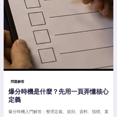
問題解答
爆分時機是什麼？先用一頁弄懂核心
定義
爆分時機入門解答：整理定義、規則、資料、指標、案