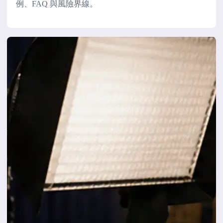
例、FAQ 與風險界線。