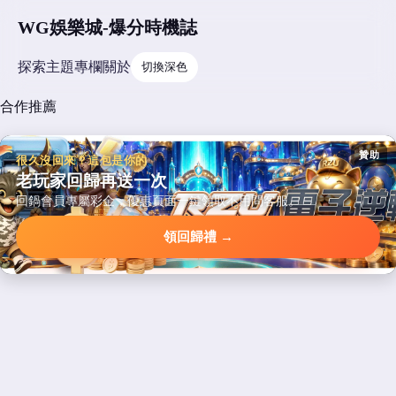
WG娛樂城-爆分時機誌
探索
主題
專欄
關於
切換深色
合作推薦
贊助
很久沒回來？這包是你的
老玩家回歸再送一次
回鍋會員專屬彩金，優惠頁面一鍵領取不用問客服。
領回歸禮 →