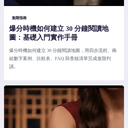
進階指南
爆分時機如何建立 30 分鐘閱讀地
圖：基礎入門實作手冊
爆分時機如何建立 30 分鐘閱讀地圖，用四步流程、兩
組數字案例、比較表、FAQ 與查核清單完成進階判
讀。