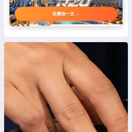
單筆存款 3000 就送轉盤機會，最高 2888 每天都能中。
免費抽一次 →