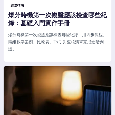
進階指南
爆分時機第一次複盤應該檢查哪些紀
錄：基礎入門實作手冊
爆分時機第一次複盤應該檢查哪些紀錄，用四步流程、
兩組數字案例、比較表、FAQ 與查核清單完成進階判
讀。