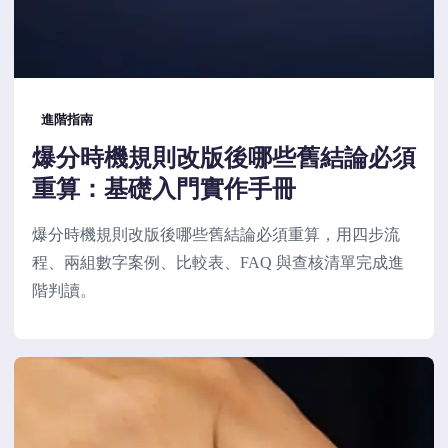
進階指南
爆分時機規則改版後哪些舊結論必須
重算：基礎入門實作手冊
爆分時機規則改版後哪些舊結論必須重算，用四步流
程、兩組數字案例、比較表、FAQ 與查核清單完成進
階判讀。